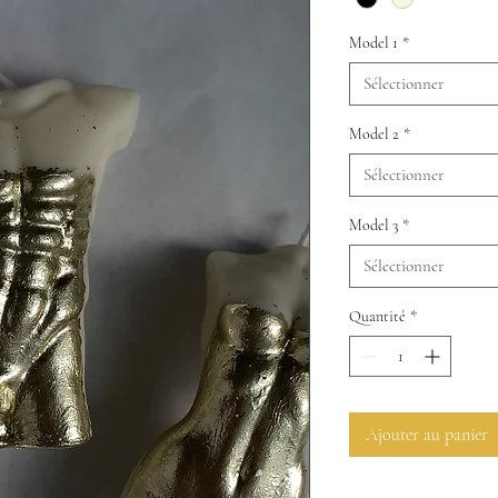
Model 1
*
Sélectionner
Model 2
*
Sélectionner
Model 3
*
Sélectionner
Quantité
*
Ajouter au panier