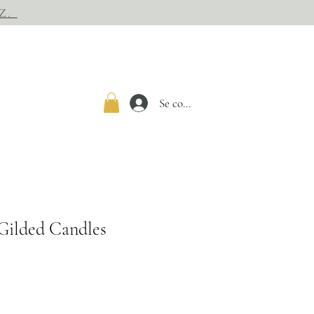
Z.
Se connecter
 Gilded Candles